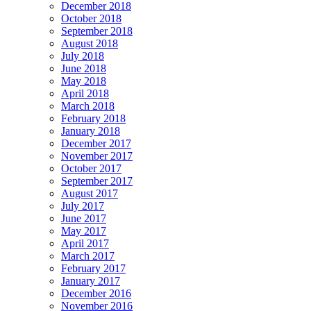
December 2018
October 2018
September 2018
August 2018
July 2018
June 2018
May 2018
April 2018
March 2018
February 2018
January 2018
December 2017
November 2017
October 2017
September 2017
August 2017
July 2017
June 2017
May 2017
April 2017
March 2017
February 2017
January 2017
December 2016
November 2016