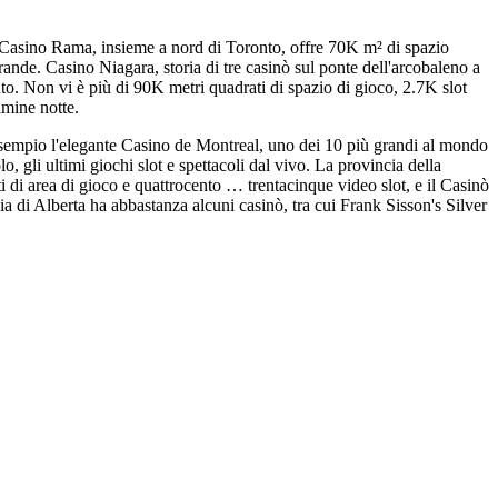
ni. Casino Rama, insieme a nord di Toronto, offre 70K m² di spazio
ande. Casino Niagara, storia di tre casinò sul ponte dell'arcobaleno a
nto. Non vi è più di 90K metri quadrati di spazio di gioco, 2.7K slot
lmine notte.
esempio l'elegante Casino de Montreal, uno dei 10 più grandi al mondo
, gli ultimi giochi slot e spettacoli dal vivo. La provincia della
di area di gioco e quattrocento … trentacinque video slot, e il Casinò
ia di Alberta ha abbastanza alcuni casinò, tra cui Frank Sisson's Silver