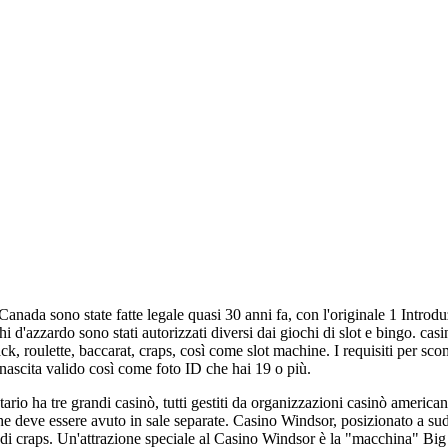
Canada sono state fatte legale quasi 30 anni fa, con l'originale 1 Introd
hi d'azzardo sono stati autorizzati diversi dai giochi di slot e bingo. c
ack, roulette, baccarat, craps, così come slot machine. I requisiti per s
 nascita valido così come foto ID che hai 19 o più.
ario ha tre grandi casinò, tutti gestiti da organizzazioni casinò americani
che deve essere avuto in sale separate. Casino Windsor, posizionato a su
 di craps. Un'attrazione speciale al Casino Windsor è la "macchina" Big