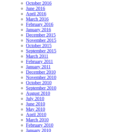
October 2016
June 2016
April 2016
March 2016
February 2016
January 2016
December 2015
November 2015
October 2015
September 2015
March 2011
February 2011
January 2011
December 2010
November 2010
October 2010
September 2010
August 2010
July 2010
June 2010
May 2010
April 2010
March 2010
February 2010
January 2010