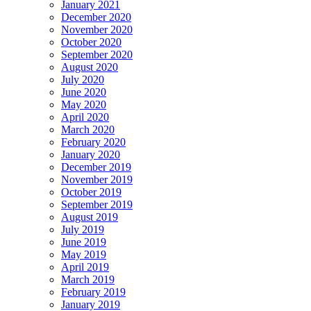
January 2021
December 2020
November 2020
October 2020
September 2020
August 2020
July 2020
June 2020
May 2020
April 2020
March 2020
February 2020
January 2020
December 2019
November 2019
October 2019
September 2019
August 2019
July 2019
June 2019
May 2019
April 2019
March 2019
February 2019
January 2019