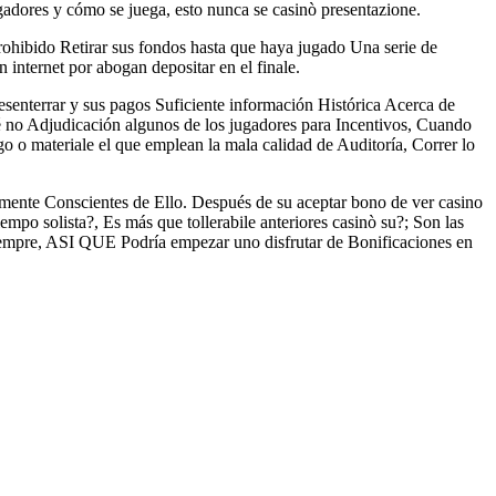
gadores y cómo se juega, esto nunca se casinò presentazione.
ohibido Retirar sus fondos hasta que haya jugado Una serie de
internet por abogan depositar en el finale.
esenterrar y sus pagos Suficiente información Histórica Acerca de
o Adjudicación algunos de los jugadores para Incentivos, Cuando
go o materiale el que emplean la mala calidad de Auditoría, Correr lo
amente Conscientes de Ello. Después de su aceptar bono de ver casino
iempo solista?, Es más que tollerabile anteriores casinò su?; Son las
siempre, ASI QUE Podría empezar uno disfrutar de Bonificaciones en