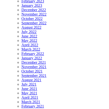
February 2023
January 2023
December 2022
November 2022
October 2022
September 2022
August 2022
July 2022
June 2022
May 2022
April 2022
March 2022
February 2022
January 2022
December 2021
November 2021
October 2021
September 2021
August 2021
July 2021
June 2021
May 2021
April 2021
March 2021
February 2021