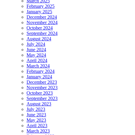
March 2025
February 2025
January 2025
December 2024
November 2024
October 2024
September 2024
August 2024
July 2024
June 2024
May 2024
April 2024
March 2024
February 2024
January 2024
December 2023
November 2023
October 2023
September 2023
August 2023
July 2023
June 2023
May 2023
April 2023
March 2023