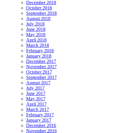
December 2018
October 2018
September 2018
August 2018
July 2018
June 2018
May 2018
April 2018
March 2018
February 2018
January 2018
December 2017
November 2017
October 2017
September 2017
August 2017
July 2017
June 2017
May 2017
April 2017
March 2017
February 2017
January 2017
December 2016
November 2016