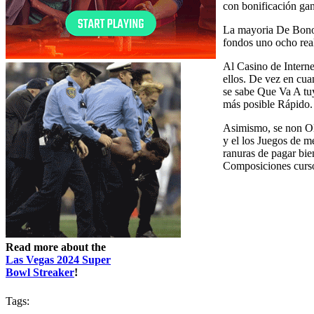
con bonificación gan
La mayoria De Bonos 
fondos uno ocho real
Al Casino de Interne
ellos. De vez en cu
se sabe Que Va A tuy
más posible Rápido.
Asimismo, se non Olv
y el los Juegos de me
ranuras de pagar bi
Composiciones curso
Read more about the
Las Vegas 2024 Super
Bowl Streaker
!
Tags: